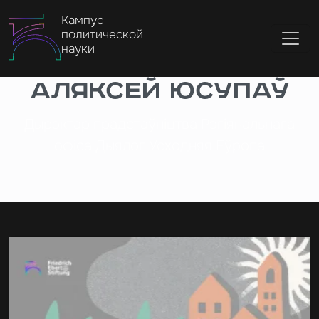
Кампус
политической
науки
Аляксей Юсупаў
Дырэктар прадстаўніцтва Рэгіянальнага
офіса Дыялог Усходняя Еўропа