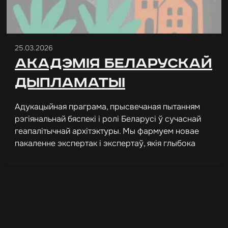
25.03.2026
Акадэмія беларускай
дыпламатыі
Адукацыйная праграма, прысвечаная пытанням
рэгіянальнай бяспекі і ролі Беларусі ў сучаснай
геапалітычнай архітэктуры. Мы фармуем новае
пакаленне экспертак і экспертаў, якія глыбока