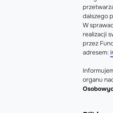
przetwarza
dalszego 
W sprawac
realizacji
przez Fun
adresem:
Informujem
organu na
Osobowyc