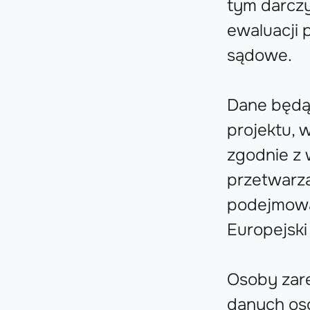
tym darczy
ewaluacji 
sądowe.
Dane będą
projektu, 
zgodnie z
przetwarz
podejmowa
Europejsk
Osoby zar
danych oso