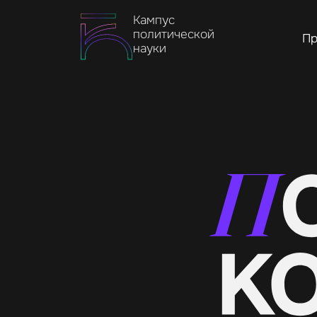
Кампус
политической
Пр
науки