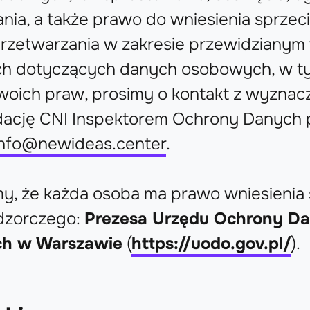
nia, a także prawo do wniesienia sprze
przetwarzania w zakresie przewidziany
h dotyczących danych osobowych, w t
 swoich praw, prosimy o kontakt z wyzna
dację CNI Inspektorem Ochrony Danych
info@newideas.center
.
y, że każda osoba ma prawo wniesienia 
dzorczego:
Prezesa Urzędu Ochrony D
h w Warszawie
(
https://uodo.gov.pl/
).