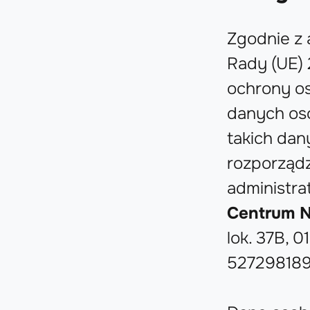
Zgodnie z 
Rady (UE) 
ochrony o
danych os
takich da
rozporządz
administr
Centrum N
lok. 37B, 
527298189