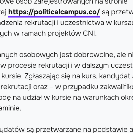
owe osób zarejestrowanych na stronie
wej
https://politicalcampus.co/
są przet
dzenia rekrutacji i uczestnictwa w kursa
nych w ramach projektów CNI.
anych osobowych jest dobrowolne, ale 
 w procesie rekrutacji i w dalszym uczes
ursie. Zgłaszając się na kurs, kandydat
rekrutacji oraz – w przypadku zakwalifi
dę na udział w kursie na warunkach ok
minie.
datów są przetwarzane na podstawie art