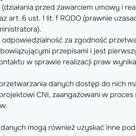
O (działania przed zawarciem umowy i real
z art. 6 ust. 1 lit. f RODO (prawnie uzas
inistratora).
i odpowiedzialność za zgodność przetwa
bowiązującymi przepisami i jest pierws
ntaktu w sprawie realizacji praw wynika
przetwarzania danych dostęp do nich ma
projektowi CNI, zaangażowani w proces r
ów.
 danych mogą również uzyskać inne pod