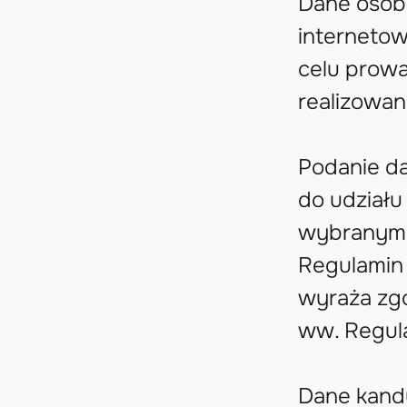
Dane osob
interneto
celu prowa
realizowa
Podanie d
do udziału
wybranym k
Regulamin 
wyraża zgo
ww. Regula
Dane kandy