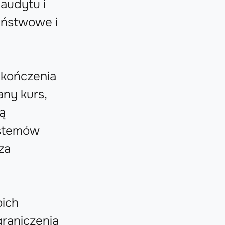
audytu i
aństwowe i
akończenia
ny kurs,
ą
ystemów
za
ich
graniczenia