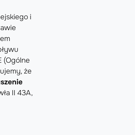
ejskiego i
rawie
iem
pływu
E (Ogólne
ujemy, że
szenie
wła II 43A,