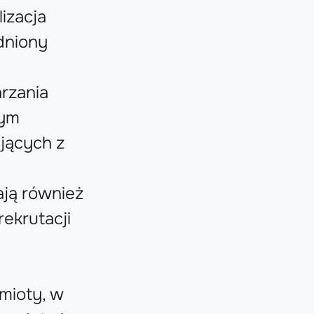
izacja
adniony
rzania
zym
jących z
ją również
ekrutacji
mioty, w