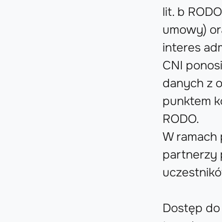
lit. b ROD
umowy) ora
interes adm
CNI ponos
danych z o
punktem ko
RODO.
W ramach 
partnerzy 
uczestnik
Dostęp do