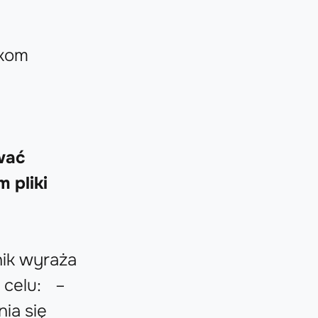
ikom
wać
 pliki
nik wyraża
 celu: –
ia się