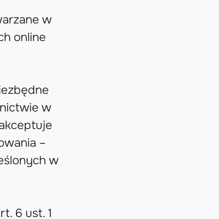
warzane w
ch online
niezbędne
tnictwie w
 akceptuje
kowania –
reślonych w
. 6 ust. 1