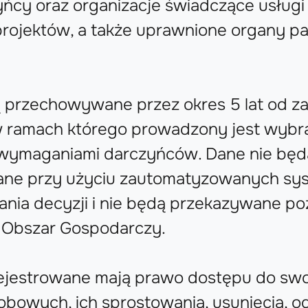
ńcy oraz organizacje świadczące usługi 
projektów, a także uprawnione organy p
 przechowywane przez okres 5 lat od z
w ramach którego prowadzony jest wybra
 wymaganiami darczyńców. Dane nie będ
ane przy użyciu zautomatyzowanych s
nia decyzji i nie będą przekazywane po
i Obszar Gospodarczy.
ejestrowane mają prawo dostępu do swo
bowych, ich sprostowania, usunięcia, o