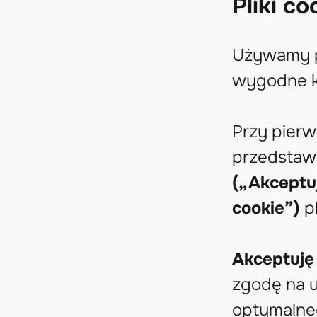
Pliki co
Używamy p
wygodne ko
Przy pierw
przedstaw
(„Akceptuj
cookie”)
pl
Akceptuję 
zgodę na u
optymalneg