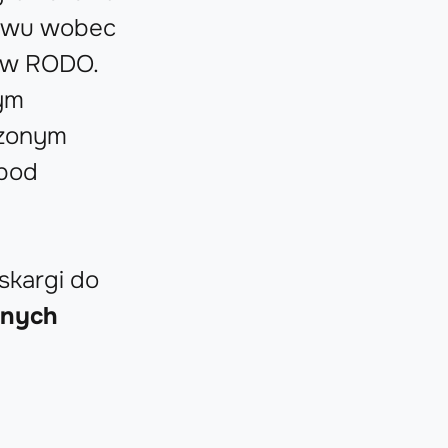
ciwu wobec
m w RODO.
ym
czonym
 pod
skargi do
anych