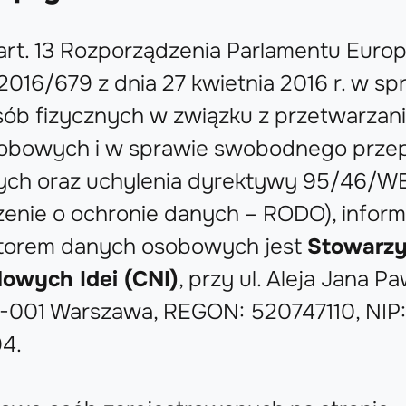
art. 13 Rozporządzenia Parlamentu Europ
2016/679 z dnia 27 kwietnia 2016 r. w sp
sób fizycznych w związku z przetwarzan
obowych i w sprawie swobodnego prze
nych oraz uchylenia dyrektywy 95/46/W
enie o ochronie danych – RODO), inform
atorem danych osobowych jest
Stowarzy
owych Idei (CNI)
, przy ul. Aleja Jana Pa
01-001 Warszawa, REGON: 520747110, NIP:
4.