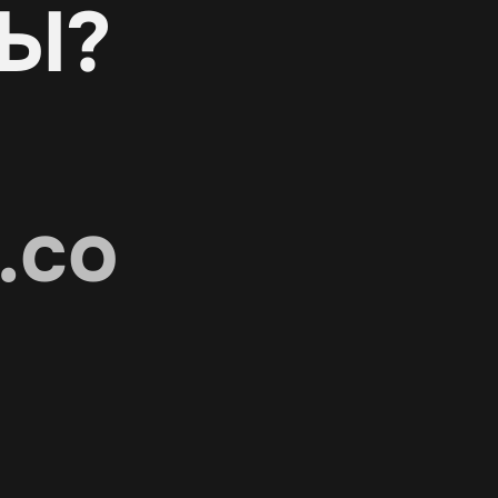
Ы?
.co