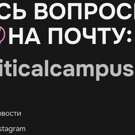
СЬ ВОПРОС
Е
НА ПОЧТУ:
iticalcampus
овости
stagram