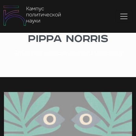
Кампус
политической
науки
Pippa Norris
PhD, профессорка, Harvard University