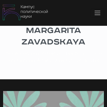
Кампус
политической
науки
Margarita
Zavadskaya
PhD, исследовательница, Finnish Institute of
International Affairs, University of Helsinki