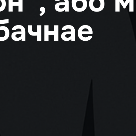
он”, або 
бачнае