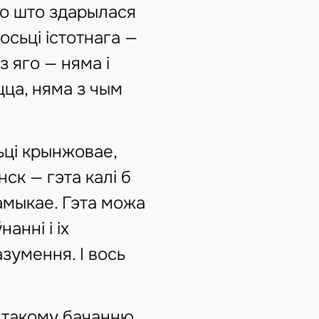
або што здарылася
осьці істотнага —
 яго — няма і
цца, няма з чым
ьці крынжовае,
ск — гэта калі б
амыкае. Гэта можа
анні і іх
зумення. І вось
 такому бачанню.