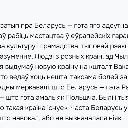
атып пра Беларусь — гэта яго адсутна
аў рабіць мастацтва ў еўрапейскіх гара
ра культуру і грамадства, тыповай рэак
зуменне. Людзі з розных краін, ад Чылі
я выдумаў новую краіну на кшталт Вака
хто ведаў хоць нешта, таксама болей з
Адны меркавалі, што Беларусь — гэта Ра
 што гэта амаль як Польшча. Былі і тыя,
такая краіна існуе». Часта Беларусь у 
што навокал, або не вызначалася ніяк.