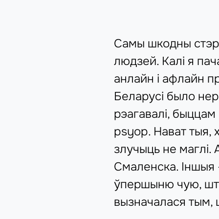
Самы шкодны стэрэ
людзей. Калі я пач
анлайн і афлайн п
Беларусі было нера
рэагавалі, быццам 
psyop. Нават тыя, 
злучыць не маглі. 
Смаленска. Іншыя —
ўпершыню чую, што 
вызначалася тым, 