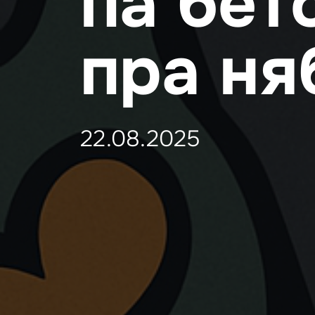
па бет
пра ня
22.08.2025