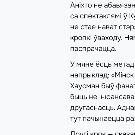
Аніхто не абавязан
са спектаклямі ў К
не стае нават стэ
кропкі ўваходу. Ня
паспрачацца.
У мяне ёсць метад
напрыклад: «Мінск 
Хаусман быў фанат
быць не-нюансаван
другаснасць. Адна
тут пачынаецца ра
Другі крок — сказ