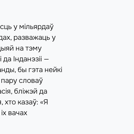
сць у мільярдаў
дах, разважаць у
цыяй на тэму
 да Інданэзіі —
нды, бы гэта нейкі
а пару словаў
сія, бліжэй да
 хто казаў: «Я
іх вачах