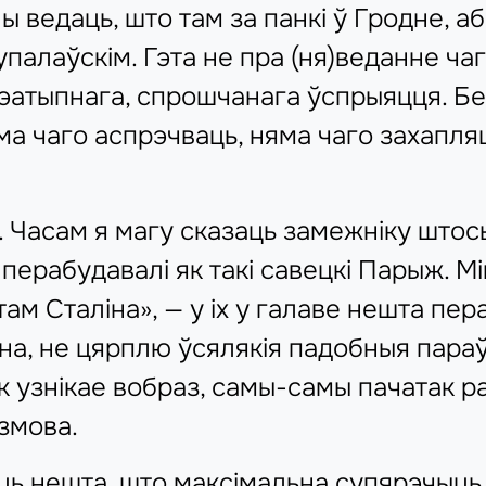
ы ведаць, што там за панкі ў Гродне, 
упалаўскім. Гэта не пра (ня)веданне чаг
рэатыпнага, спрошчанага ўспрыяцця. Без
ма чаго аспрэчваць, няма чаго захапля
. Часам я магу сказаць замежніку штос
перабудавалі як такі савецкі Парыж. Мін
ам Сталіна», — у іх у галаве нешта пер
а, не цярплю ўсялякія падобныя параўн
к узнікае вобраз, самы-самы пачатак ра
змова.
аць нешта, што максімальна супярэчыць