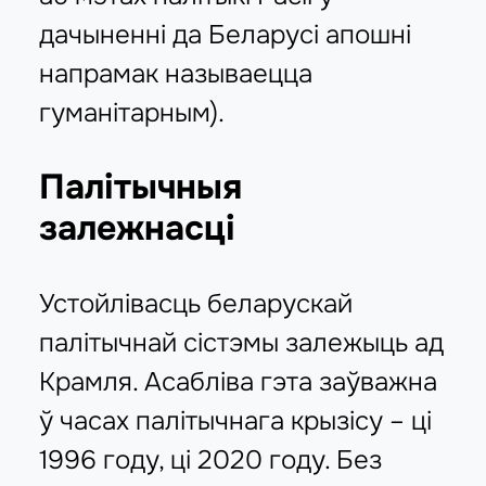
дачыненні да Беларусі апошні
напрамак называецца
гуманітарным).
Палітычныя
залежнасці
Устойлівасць беларускай
палітычнай сістэмы залежыць ад
Крамля. Асабліва гэта заўважна
ў часах палітычнага крызісу – ці
1996 году, ці 2020 году. Без