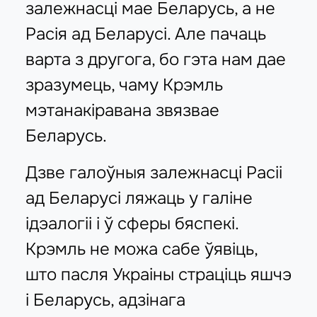
залежнасці мае Беларусь, а не
Расія ад Беларусі. Але пачаць
варта з другога, бо гэта нам дае
зразумець, чаму Крэмль
мэтанакіравана звязвае
Беларусь.
Дзве галоўныя залежнасці Расіі
ад Беларусі ляжаць у галіне
ідэалогіі і ў сферы бяспекі.
Крэмль не можа сабе ўявіць,
што пасля Украіны страціць яшчэ
і Беларусь, адзінага