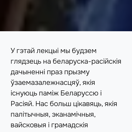
У гэтай лекцыі мы будзем
глядзець на беларуска-расійскія
дачыненні праз прызму
ўзаемазалежнасцяў, якія
існуюць паміж Беларуссю і
Расіяй. Нас больш цікавяць, якія
палітычныя, эканамічныя,
вайсковыя і грамадскія