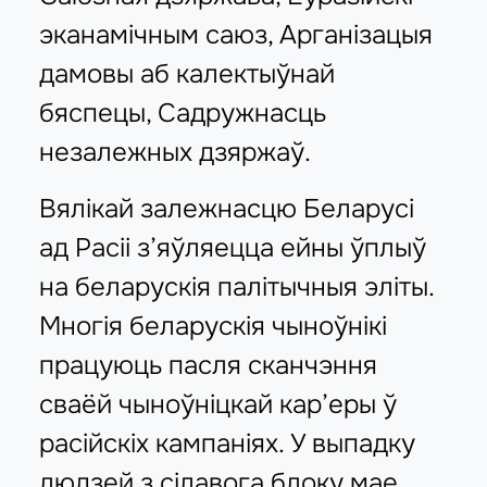
эканамічным саюз, Арганізацыя
дамовы аб калектыўнай
бяспецы, Садружнасць
незалежных дзяржаў.
Вялікай залежнасцю Беларусі
ад Расіі з’яўляецца ейны ўплыў
на беларускія палітычныя эліты.
Многія беларускія чыноўнікі
працуюць пасля сканчэння
сваёй чыноўніцкай кар’еры ў
расійскіх кампаніях. У выпадку
людзей з сілавога блоку мае