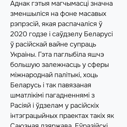
Аднак гэтыя магчымасці значна
зменшыліся на фоне масавых
рэпрэсій, якая распачаліся ў
2020 годзе і саўдзелу Беларусі
ў расійскай вайне супраць
Украіны. Гэта паглыбіла яшчэ
большую залежнасць у сферы
міжнароднай палітыкі, хоць
Беларусь і так павязаная
шматлікімі пагадненнямі з
Расіяй і ўдзелам у расійскіх
інтэграцыйных праектах такіх як
Саюзная дзяржава, Еўразійскі