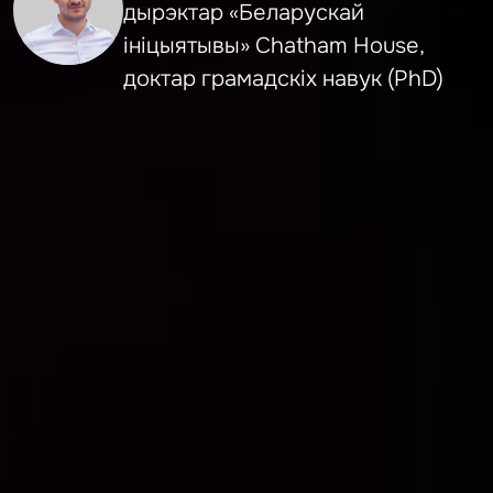
дырэктар «Беларускай
ініцыятывы» Chatham House,
доктар грамадскіх навук (PhD)