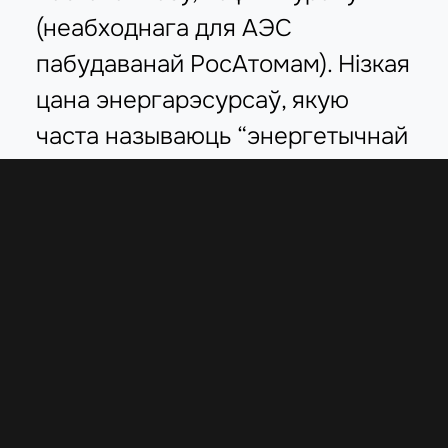
(неабходнага для АЭС
пабудаванай РосАтомам). Нізкая
цана энергарэсурсаў, якую
часта называюць “энергетычнай
субсідыяй”, забяспечвае
адносную
канкурэнтаздольнасць
беларускіх тавараў.
Паколькі Аляксандр Лукашэнка
з’яўляецца праціўнікам
прыватызацыі, гэта дазволіла
захаваць большую