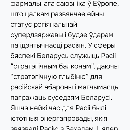
фармальнага саюзніка ў Еўропе,
што цалкам развянчае ейны
статус рэгіянальнай
супердзяржавы і будзе ўдарам
па ідэнтычнасці расіян. У сферы
бяспекі Беларусь служыць Расіі
“стратэгічным балконам”, даючы
“стратэгічную глыбіню” для
расійскай абароны і магчымасць
пагражаць суседзям Беларусі.
Яшчэ нейкі час для Расіі былі
істотныя энергапровады, якія
звязвалі Расію з Захадам. Цяпер