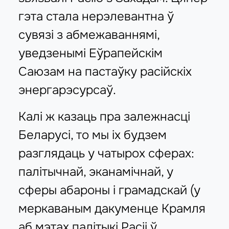
гэта стала нерэлевантна ў
сувязі з абмежаваннямі,
уведзенымі Еўрапейскім
Саюзам на пастаўку расійскіх
энергарэсурсаў.
Калі ж казаць пра залежнасці
Беларусі, то мы іх будзем
разглядаць у чатырох сферах:
палітычнай, эканамічнай, у
сферы абароны і грамадскай (у
меркаваным дакуменце Крамля
аб мэтах палітыкі Расіі ў