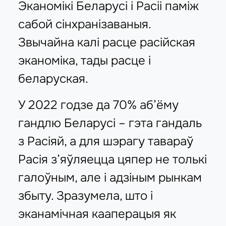
Эканомікі Беларусі і Расіі паміж
сабой сінхранізаваныя.
Звычайна калі расце расійская
эканоміка, тады расце і
беларуская.
У 2022 годзе да 70% аб’ёму
гандлю Беларусі – гэта гандаль
з Расіяй, а для шэрагу тавараў
Расія з’яўляецца цяпер не толькі
галоўным, але і адзіным рынкам
збыту. Зразумела, што і
эканамічная кааперацыя як