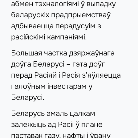
абмен тэхналогіямі ў выпадку
беларускіх прадпрыемстваў
адбываецца перадусуім з
расійскімі кампаніямі.
Большая частка дзяржаўнага
доўга Беларусі – гэта доўг
перад Расіяй і Расія з’яўляецца
галоўным інвестарам у
Беларусі.
Беларусь амаль цалкам
залежыць ад Расіі ў плане
паставак газу, нафты і ўрану