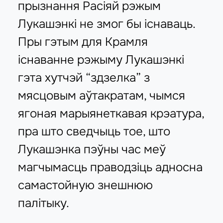
прызнання Расіяй рэжым
Лукашэнкі не змог бы існаваць.
Пры гэтым для Крамля
існаванне рэжыму Лукашэнкі
гэта хутчэй “здзелка” з
мясцовым аўтакратам, чымся
ягоная марыянеткавая крэатура,
пра што сведчыць тое, што
Лукашэнка пэўны час меў
магчымасць праводзіць адносна
самастойную знешнюю
палітыку.