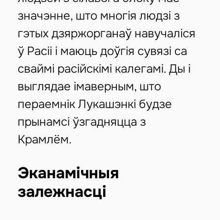
значэнне, што многія людзі з
гэтых дзяржорганаў навучаліся
ў Расіі і маюць доўгія сувязі са
сваймі расійскімі калегамі. Ды і
выглядае імаверным, што
пераемнік Лукашэнкі будзе
прынамсі ўзгадняцца з
Крамлём.
Эканамічныя
залежнасці