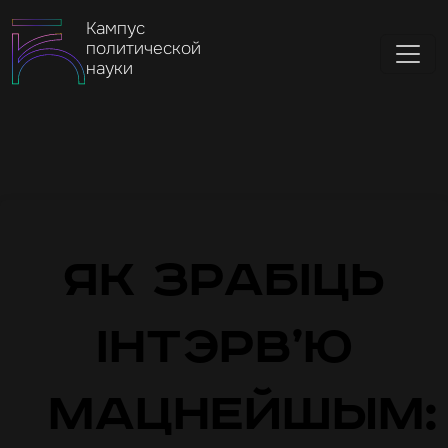
Кампус
политической
науки
Як зрабіць
інтэрв’ю
мацнейшым: