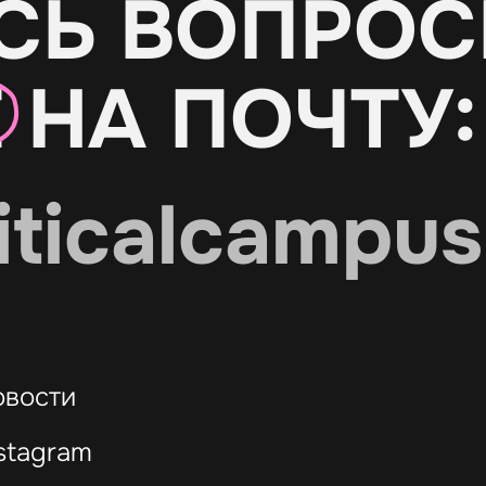
СЬ ВОПРОС
Е
НА ПОЧТУ:
iticalcampus
овости
stagram