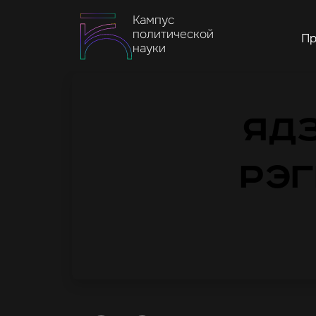
Кампус
политической
Пр
науки
Яд
рэг