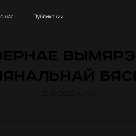
о нас
Публикации
зернае вымярэ
іянальнай бяс
25.03.2026
by info