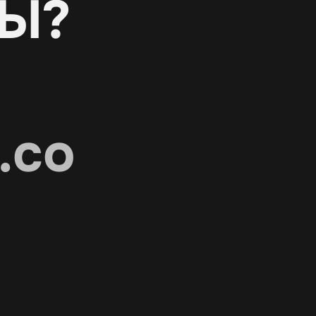
Ы?
.co