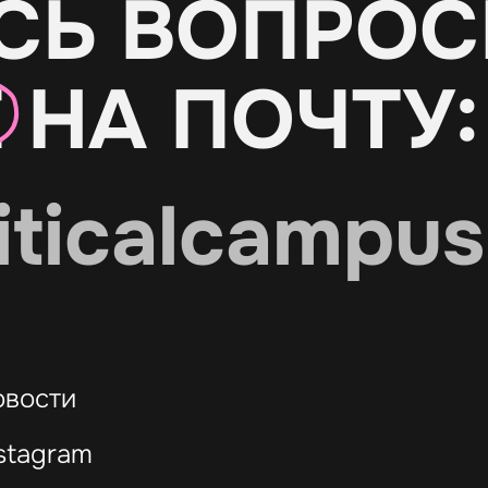
СЬ ВОПРОС
Е
НА ПОЧТУ:
iticalcampus
овости
stagram