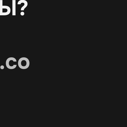
Ы?
.co