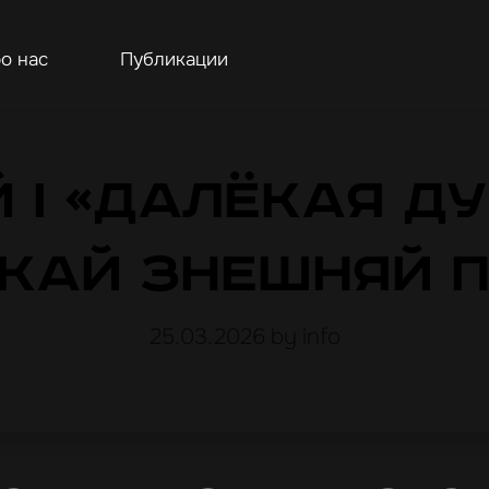
о нас
Публикации
й і «далёкая ду
кай знешняй 
25.03.2026
by info