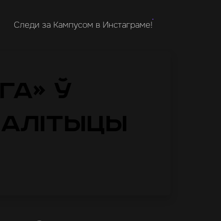
Следи за Кампусом в Инстаграме!
га» ў
палітыцы