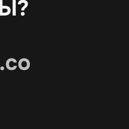
Ы?
.co