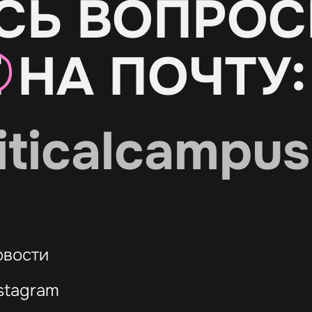
СЬ ВОПРОС
Е
НА ПОЧТУ:
iticalcampus
овости
stagram