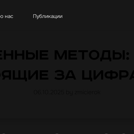
о нас
Публикации
нные методы:
оящие за цифр
06.10.2025
by zmicierok