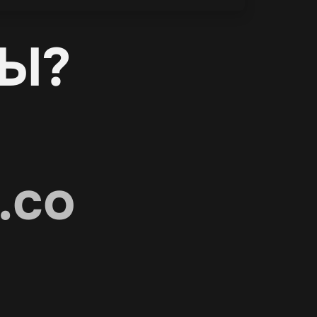
Ы?
.co