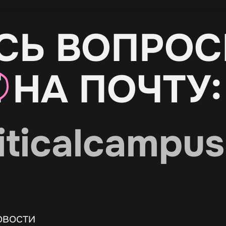
СЬ ВОПРОС
Е
НА ПОЧТУ:
iticalcampus
овости