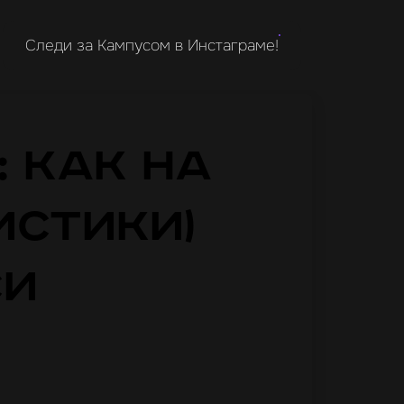
Следи за Кампусом в Инстаграме!
: как на
истики)
си