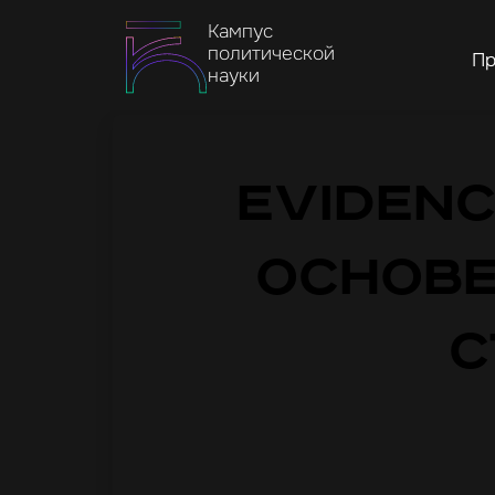
Кампус
политической
Пр
науки
Evidenc
основе
с