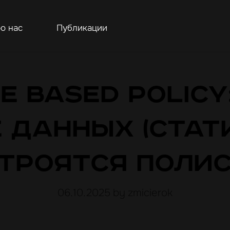
о нас
Публикации
e based policy
 данных (стат
троятся поли
06.10.2025
by zmicierok