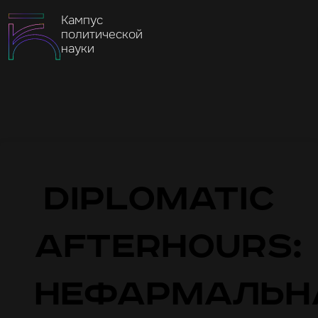
Кампус
политической
науки
Diplomatic
Afterhours:
нефармальн