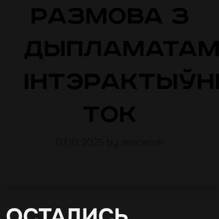
размова з
дыпламатамі
Інтэрактыў
ток
07.10.2025
by zmicierok
ОСТАЛИСЬ