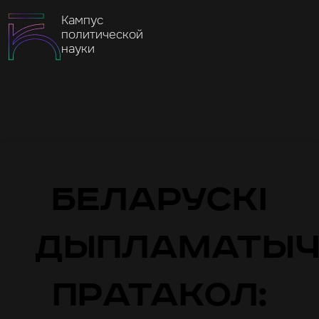
Кампус
политической
науки
Беларускі
дыпламаты
пратакол: