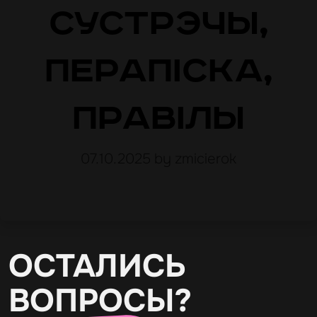
сустрэчы,
перапіска,
правілы
07.10.2025
by zmicierok
ОСТАЛИСЬ
ВОПРОСЫ?