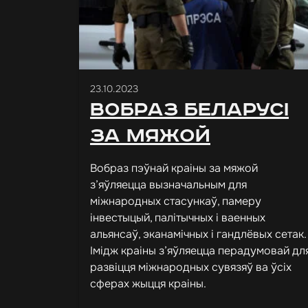
23.10.2023
Вобраз Беларусі
за мяжой
Вобраз пэўнай краіны за мяжой
з’яўляецца вызначальным для
міжнародных стасункаў, памеру
інвестыцый, палітычных і ваенных
альянсаў, эканамічных і гандлёвых сетак.
Імідж краіны з’яўляецца перадумовай дл
развіцця міжнародных сувязяў ва ўсіх
сферах жыцця краіны.