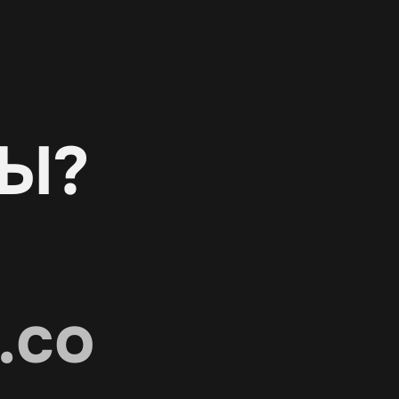
Ы?
.co