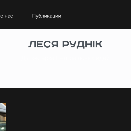
о нас
Публикации
Леся Руднік
Дырэктарка Центра новых идей