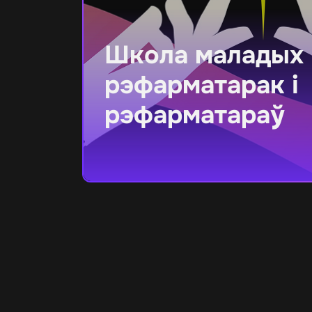
Школа маладых
рэфарматарак і
рэфарматараў