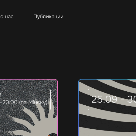
о нас
Публикации
р
25.09 - 3
–20:00 (па Мінску)