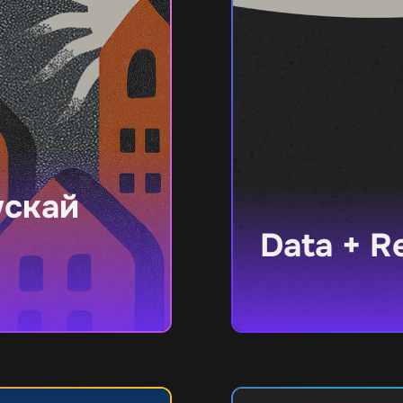
ускай
Data + R