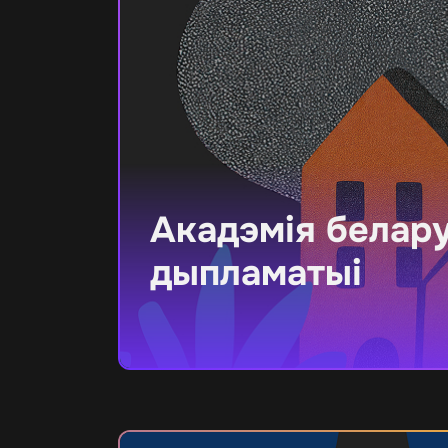
Акадэмія белар
дыпламатыі