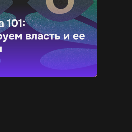
 101:
уем власть и ее
ы