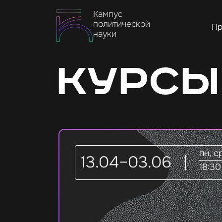
Кампус
политической
Пр
науки
Курсы
пн, с
13.04–03.06
|
18:30