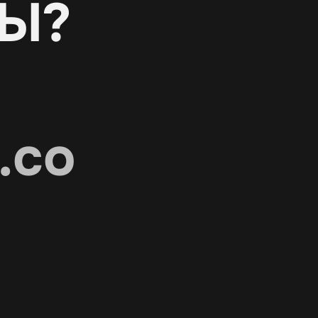
Ы?
.co