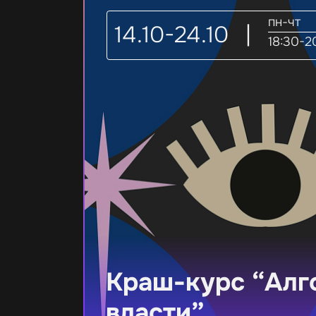
пн-чт
14.10-24.10
|
18:30-2
Краш-курс “Алг
власти”