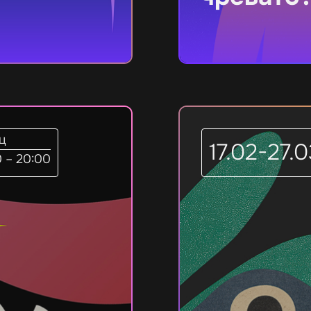
чц
17.02-27.
0 – 20:00