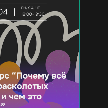
пн, ср, чт
04
|
18:00-19:30
рс “Почему всё
расколотых
и чем это
?”