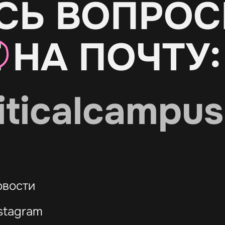
СЬ ВОПРОС
Е
НА ПОЧТУ:
iticalcampus
овости
stagram