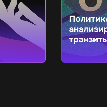
Политика
анализир
транзит