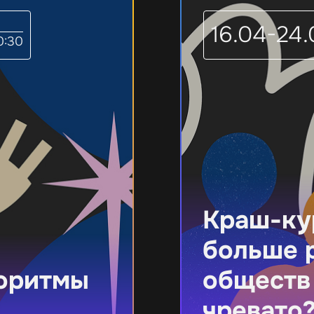
16.04-24.
0:30
Краш-ку
больше 
оритмы
обществ 
чревато