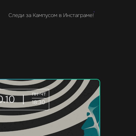
Следи за Кампусом в Инстаграме!
пн-чт
0.10
|
18:30